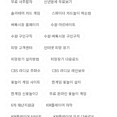
무료 사주팔자
신년운세 무료보기
솔리테어 카드 게임
스파이더 카드놀이 하는법
벼룩시장 홈페이지
수원 아르바이트
수원 구인구직
수원 벼룩시장 구인구직
피망 고객센터
인터넷 피망 장기
피망장기 설치방법
피망장기 다운로드
CBS 라디오 주파수
CBS 라디오 레인보우
윷놀이 게임 사이트
한게임 윷놀이 설치
한게임 신윷놀이2
무료 온라인 윷놀이 게임
6차 재난지원금
KM플레이어 자막
KM플레이어 64비트
KM플레이어 무료 다운로드