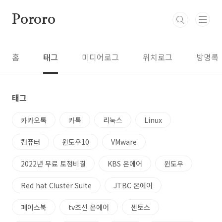
본문 바로가기
Pororo
홈
태그
미디어로그
위치로그
방명록
태그
카카오톡
카톡
리눅스
Linux
컴퓨터
윈도우10
VMware
2022년 무료 토정비결
KBS 온에어
윈도우
Red hat Cluster Suite
JTBC 온에어
페이스북
tv조선 온에어
센토스