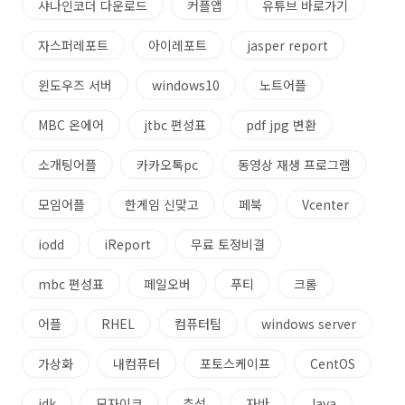
샤나인코더 다운로드
커플앱
유튜브 바로가기
자스퍼레포트
아이레포트
jasper report
윈도우즈 서버
windows10
노트어플
MBC 온에어
jtbc 편성표
pdf jpg 변환
소개팅어플
카카오톡pc
동영상 재생 프로그램
모임어플
한게임 신맞고
페북
Vcenter
iodd
iReport
무료 토정비결
mbc 편성표
페일오버
푸티
크롬
어플
RHEL
컴퓨터팁
windows server
가상화
내컴퓨터
포토스케이프
CentOS
jdk
모자이크
추석
자바
Java