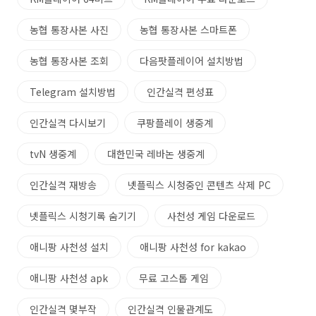
농협 통장사본 사진
농협 통장사본 스마트폰
농협 통장사본 조회
다음팟플레이어 설치방법
Telegram 설치방법
인간실격 편성표
인간실격 다시보기
쿠팡플레이 생중계
tvN 생중계
대한민국 레바논 생중계
인간실격 재방송
넷플릭스 시청중인 콘텐츠 삭제 PC
넷플릭스 시청기록 숨기기
사천성 게임 다운로드
애니팡 사천성 설치
애니팡 사천성 for kakao
애니팡 사천성 apk
무료 고스톱 게임
인간실격 몇부작
인간실격 인물관계도