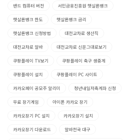
밴드 컴퓨터 버전
서민금융진흥원 햇살론뱅크
햇살론뱅크 한도
햇살론뱅크 금리
햇살론뱅크 신청방법
대전교차로 생산직
대전교차로 알바
대전교차로 신문그대로보기
쿠팡플레이 TV보기
쿠팡플레이 축구 생중계
쿠팡플레이 설치
쿠팡플레이 PC 사이트
카카오페이 공모주 알리미
청년내일저축계좌 신청
무료 장기게임
아이폰 카카오 장기
카카오장기 PC 설치
카카오장기 설치
카카오장기 다운로드
알바천국 대구