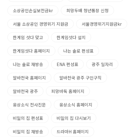
소상공인손실보전금kr
희망두배 청년통장 신청
서울 소상공인 경영위기 지원금
서울경영위기지원금kr
한게임 섯다 맞고
한게임섯다 설치
한게임섯다 홈페이지
나는 솔로 편성표
나는 솔로 재방송
ENA 편성표
광주 일자리
알바천국 홈페이지
알바천국 광주 구인구직
알바천국 광주
피망바둑 홈페이지
웅상소식 전사진문
웅상소식 홈페이지
비밀의 집 편성표
비밀의 집 다시보기
비밀의 집 재방송
드라마H 홈페이지