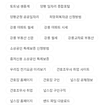
토트넘 생중계
양평 일자리 종합포털
양평군청 공공일자리
희망회복자금 신청방법
강릉 아파트 월세
강릉 아파트 시세
강릉 부동산 신문
강릉 월세
강릉교차로 부동산
소상공인 특례보증 신청방법
중저신용 소상공인 특례보증
우리집 전기요금 미리보기
간호조무사 취업 사이트
간호잡 홈페이지
간호잡 구인
널스잡 공채정보
간호조무사 취업
널스잡 구인구직
널스잡 홈페이지
밴드 파일 다운로드