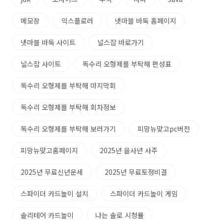
메모장
익스플로러
넷마블 바둑 홈페이지
넷마블 바둑 사이트
널스잡 바로가기
널스잡 사이트
독수리 오형제를 부탁해 편성표
독수리 오형제를 부탁해 마지막회
독수리 오형제를 부탁해 회차정보
독수리 오형제를 부탁해 보러가기
피망뉴맞고pc버전
피망뉴맞고홈페이지
2025년 을사년 사주
2025년 무료신년운세
2025년 무료토정비결
스파이더 카드놀이 설치
스파이더 카드놀이 게임
솔리테어 카드놀이
나는 솔로 시청률