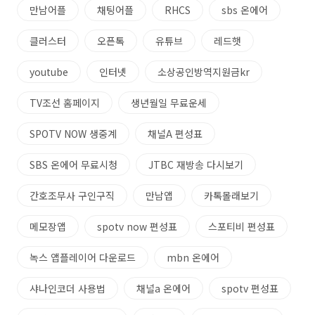
만남어플
채팅어플
RHCS
sbs 온에어
클러스터
오픈톡
유튜브
레드햇
youtube
인터넷
소상공인방역지원금kr
TV조선 홈페이지
생년월일 무료운세
SPOTV NOW 생중계
채널A 편성표
SBS 온에어 무료시청
JTBC 재방송 다시보기
간호조무사 구인구직
만남앱
카톡몰래보기
메모장앱
spotv now 편성표
스포티비 편성표
녹스 앱플레이어 다운로드
mbn 온에어
샤나인코더 사용법
채널a 온에어
spotv 편성표