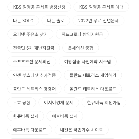
KBS 임영웅 콘서트 방청신청
KBS 임영웅 콘서트 예매
나는 SOLO
나는 솔로
2022년 무료 신년운세
오피넷 주유소 찾기
위드코로나 방역지원금
전국민 6차 재난지원금
운세의신 궁합
스포츠조선 운세의신
예방접종 사전예약 시스템
얀센 부스터샷 추가접종
폴란드 테트리스 게임하기
폴란드 테트리스 명령어
폴란드 테트리스 다운로드
무효 궁합
아시아경제 운세
한큐바둑 회원가입
한큐바둑 설치
예후바둑 설치
예후바둑 다운로드
내일은 국민가수 사이트