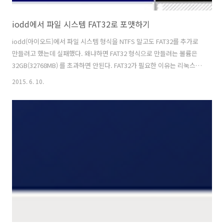
iodd에서 파일 시스템 FAT32로 포맷하기
iodd(아이오드)에서 파일 시스템 형식을 NTFS 말고도 FAT32를 추가로
만들려고 했는데 실패했다. 왜냐하면 FAT32 형식으로 만들려는 볼륨은
32GB(32768MB) 를 초과하면 안된다. FAT32가 필요한 이유는 리눅스에
서 # mount 명령어를 이용하여 "바로" 마운트 할려면 FAT32 형식만 가
2015. 6. 10.
능하다. (NTFS 형식을 리눅스에서 마운트 할려면 패키지를 설치하는 등
의 작업을 해야 해서...) 1. 실행창에다가 diskmgmt.msc 명령어를 입력
하면 아래 화면처럼 디스크 관리라는 창이 하나 뜬다. 2. 기존에 사용하던
iodd 디스크에 볼륨 축소를 하여 아래 화면처럼 만든다. (32GB만 만들
어도 충분) 3. "할당되지 않음" 부분에 마우스 오른쪽 버튼을 클릭하고 새
단순 볼륨을 클릭한다...