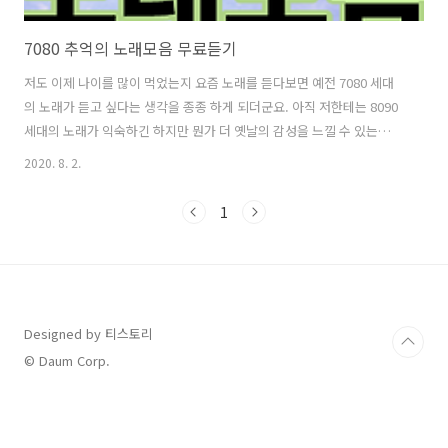
7080 추억의 노래모음 무료듣기
저도 이제 나이를 많이 먹었는지 요즘 노래를 듣다보면 예전 7080 세대
의 노래가 듣고 싶다는 생각을 종종 하게 되더군요. 아직 저한테는 8090
세대의 노래가 익숙하긴 하지만 뭔가 더 옛날의 감성을 느낄 수 있는
7080 노래모음을 듣다보면 옛날 생각이 나면서 어린시절의 추억이 새록
2020. 8. 2.
새록 생각나더군요. 여러분들도 기회가 된다면 추억을 느낄 수 있는 노래
를 들어보세요. 7080노래모음 어플 설치 7080 노래모음을 무료로 듣기
1
할 수 있는 방법을 찾고 계시는 분들이 있을 텐데요. 김광석이나 이문세
및 이선희 등의 그 시절 유명한 가수들의 추억의노래를 듣고 있으면 전율
이 느껴지기도 하고 심리적으로 마음이 차분해지는 느낌도 받을 수 있더
라구요. 저는 구글 플레이 스토어를 실행하여 7080 이라고 입력하면 나
오..
Designed by 티스토리
© Daum Corp.