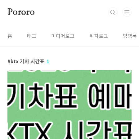
본문 바로가기
Pororo
홈
태그
미디어로그
위치로그
방명록
ktx 기차 시간표
1