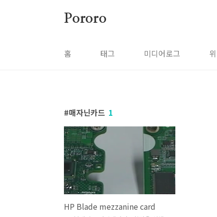
본문 바로가기
Pororo
홈
태그
미디어로그
위
매자닌카드
1
HP Blade mezzanine card