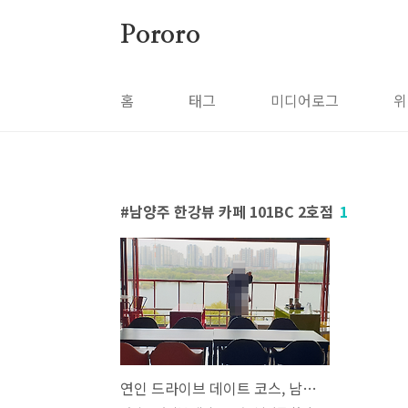
본문 바로가기
Pororo
홈
태그
미디어로그
위
남양주 한강뷰 카페 101BC 2호점
1
연인 드라이브 데이트 코스, 남양주 한강뷰 카페 101BC 2호점