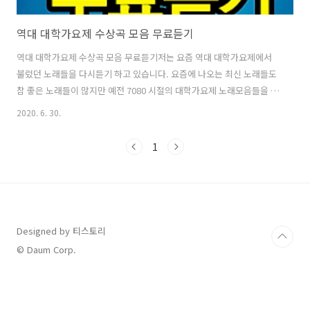
역대 대학가요제 수상곡 모음 무료듣기
역대 대학가요제 수상곡 모음 무료듣기저는 요즘 역대 대학가요제에서
불렀던 노래들을 다시듣기 하고 있습니다. 요즘에 나오는 최신 노래들도
참 좋은 노래들이 많지만 예전 7080 시절의 대학가요제 노래모음들을 듣
고 있으면 여러모로 추억에 잠기면서 옛날의 그리운 기억들이 떠오르더
2020. 6. 30.
라구요. 특히 역새 대학가요제 수상곡 노래모음이나 베스트 노래모음을
무료듣기 하면서 감상에 젖고 있습니다. 여러분들도 아래 내용을 통해 역
1
대 대학가요제 수상곡 모음을 무료로 들어보세요. 7080 대학가요제 노래
듣기 어플 추억의 대학가요제 노래들을 무료로 듣고 싶으시다면 지금 앱
을 다운로드 받는 스토어 어플에서 대학가요제라고 검색을 해보세요. 그
럼 여러가지 대학가요제 노래모음을 모아놓은 어플들을 볼 수 있습니다.
이렇게 핸드폰에 설치한 ..
Designed by 티스토리
© Daum Corp.