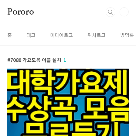
본문 바로가기
Pororo
홈
태그
미디어로그
위치로그
방명록
7080 가요모음 어플 설치
1