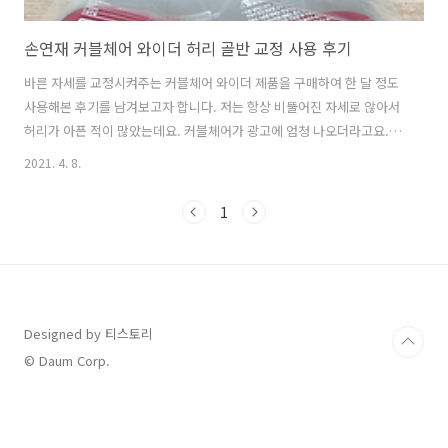
손연재 커블체어 와이더 허리 골반 교정 사용 후기
바른 자세를 교정시켜주는 커블체어 와이더 제품을 구매하여 한 달 정도
사용해본 후기를 남겨보고자 합니다. 저는 항상 비뚤어진 자세로 않아서
허리가 아픈 적이 많았는데요. 커블체어가 광고에 엄청 나오더라고요. 지
렛대 원리로 커블체어에 앉으면 엉덩이 부분을 상승시켜 허리를 지지하
2021. 4. 8.
여 바른 자세를 만들어주는 구조입니다. 커블체어 효과 직장이나 집에서
의자에 앉으면 대부분 허리를 쫙 펴고 바르게 앉는 사람은 거의 없습니
1
다. 하지만 의자 위에 커블체어를 두고 앉으면 확실히 허리를 펴고 바르
게 앉게 되는 습관을 만들어주더라고요. 틀어진 골반을 자연스럽게 모아
주며 어느 방향이든 골반까지 함께 움직이는 곡선형 바닥으로 척추가 휘
지 않고 곧게 유지되도록 도와준다고 나와있는데요. 중요한 것은 교정까
지는 모르겠지만 바른 자세..
Designed by 티스토리
© Daum Corp.