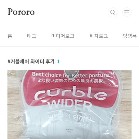
본문 바로가기
Pororo
홈
태그
미디어로그
위치로그
방명록
커블체어 와이더 후기
1