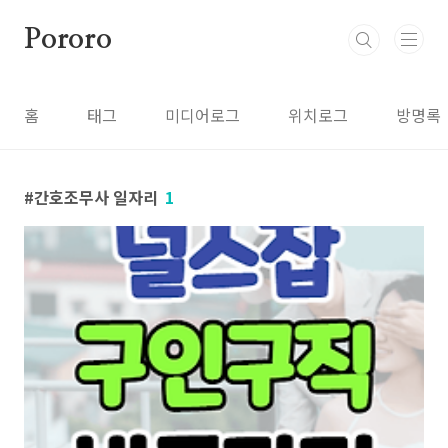
본문 바로가기
Pororo
홈
태그
미디어로그
위치로그
방명록
간호조무사 일자리
1