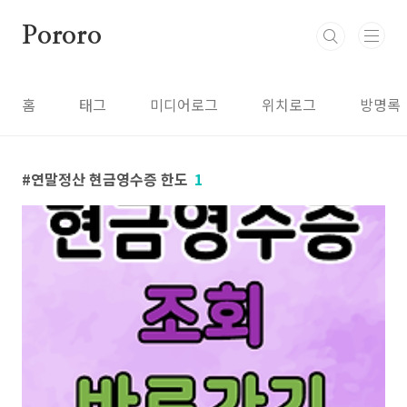
본문 바로가기
Pororo
홈
태그
미디어로그
위치로그
방명록
연말정산 현금영수증 한도
1