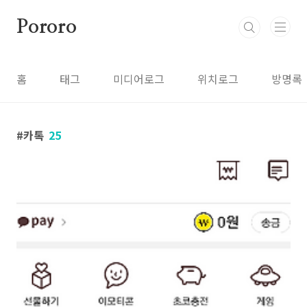
본문 바로가기
Pororo
홈
태그
미디어로그
위치로그
방명록
카톡
25