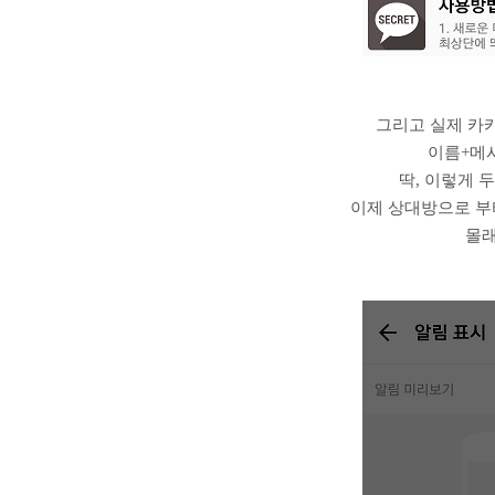
그리고 실제 카
이름+메
딱, 이렇게 
이제 상대방으로 부
몰래