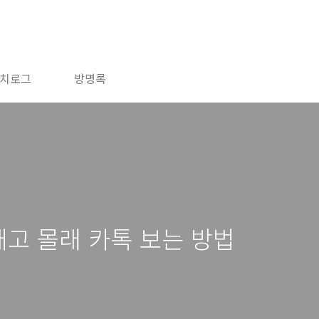
치로그
방명록
애고 몰래 카톡 보는 방법