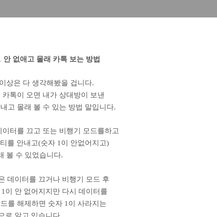
 안 없애고 몰래 카톡 보는 방법
이상은 다 생각해봤을 겁니다.
 카톡이 오면 내가 상대방이 보낸
내고 몰래 볼 수 있는 방법 말입니다.
데이터를 끄고 또는 비행기 모드를하고
 티를 안내고(숫자 1이 안없어지고)
래 볼 수 있었습니다.
은 데이터를 끄거나 비행기 모드 후
 1이 안 없어지지만 다시 데이터를
드를 해제하면 숫자 1이 사라지는
으로 알고 있습니다.