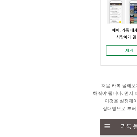
처음 카톡 몰래보
해줘야 됩니다. 먼저 
이것을 설정해야
상대방으로 부터 