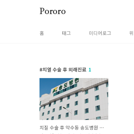
본문 바로가기
Pororo
홈
태그
미디어로그
위
치열 수술 후 외래진료
1
치질 수술 후 약수동 송도병원 외래진료 및 바스포 연고 처방