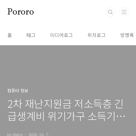
본문 바로가기
Pororo
홈
태그
미디어로그
위치로그
방명록
컴퓨터 정보
2차 재난지원금 저소득층 긴
급생계비 위기가구 소득기준
및 신청방법
by Klero
2020. 10. 7.