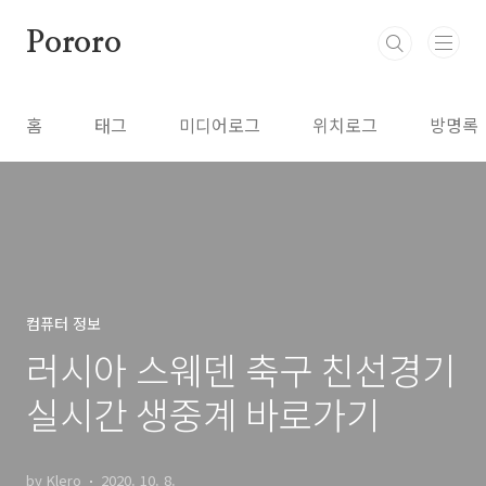
본문 바로가기
Pororo
홈
태그
미디어로그
위치로그
방명록
컴퓨터 정보
러시아 스웨덴 축구 친선경기
실시간 생중계 바로가기
by Klero
2020. 10. 8.