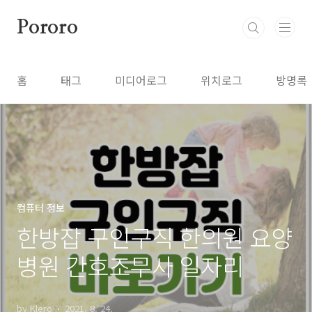
본문 바로가기
Pororo
홈
태그
미디어로그
위치로그
방명록
컴퓨터 정보
한방잡 구인구직 한의원 요양
병원 간호조무사 일자리
by Klero
2021. 8. 24.