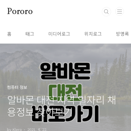
본문 바로가기
Pororo
홈
태그
미디어로그
위치로그
방명록
컴퓨터 정보
알바몬 대전 지역 일자리 채
용정보 찾아보기
by Klero
2021. 4. 22.