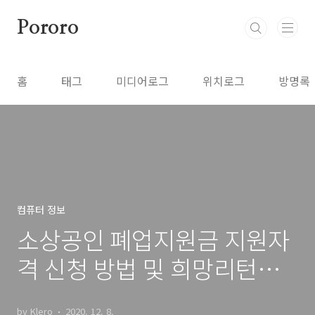
본문 바로가기
Pororo
홈
태그
미디어로그
위치로그
방명록
컴퓨터 정보
소상공인 폐업지원금 지원자
격 신청 방법 및 희망리턴패
키지 내용
by Klero
2020. 12. 8.