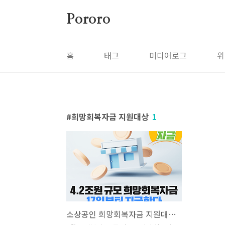
본문 바로가기
Pororo
홈
태그
미디어로그
위
희망회복자금 지원대상
1
소상공인 희망회복자금 지원대상 금액 및 신청 지급방법