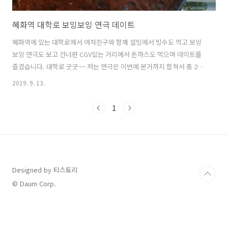
혜화역 대학로 보잉보잉 연극 데이트
혜화역에 있는 대학로에서 여자친구와 함께 설빙에서 빙수도 먹고 보잉
보잉 연극도 보고 건너편 CGV있는 거리에서 돈까스도 먹으며 데이트를
즐겼습니다. 대학로 굿굿~~ 저는 연극은 이번에 본거까지 합쳐서 총 2번
봤는데요. 처음 본 연극은 나의PS파트너라는 연극이었고 이번에 여자친
2019. 9. 13.
구랑 보게 된 연극은 보잉보잉이라는 연극을 보게 되었습니다. 보잉보잉
연급의 시놉시스는 아래와 같습니다. 매력적인 바람둥이가 능력이 좋아
1
개성이 다른 3명의 여자와 동시에 연애를 하는데요. 여자들이 모두 스튜
어디스여서 비행 스케줄에 맞게 걸리지 않고 연애를 하다가 시골 친구가
집에 찾아오고 그날 하필 비행 스케줄이 꼬이면서 바람둥이 애인들이 찾
아오게 되면서 벌어지는 연극인데요. 너무너무 웃기고 재밌습니다. 대학
로 두레홀에서 관람을 ..
Designed by 티스토리
© Daum Corp.