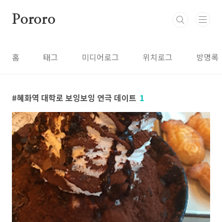
본문 바로가기
Pororo
홈
태그
미디어로그
위치로그
방명록
혜화역 대학로 보잉보잉 연극 데이트
1