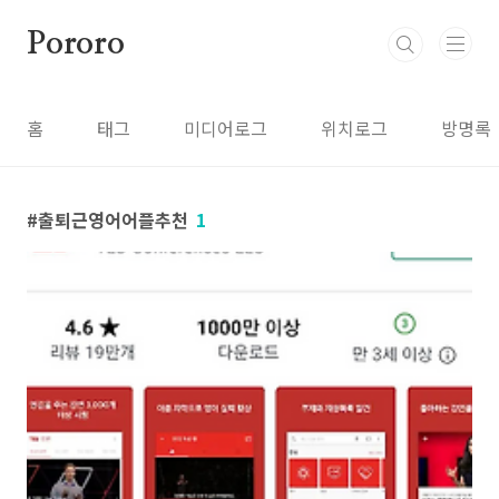
본문 바로가기
Pororo
홈
태그
미디어로그
위치로그
방명록
출퇴근영어어플추천
1