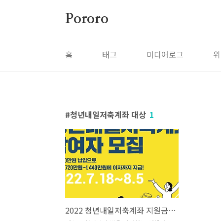
본문 바로가기
Pororo
홈
태그
미디어로그
위
청년내일저축계좌 대상
1
2022 청년내일저축계좌 지원금액 대상 신청방법 및 기간