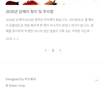
2020년 삼재띠 정리 및 주의점
2020년 삼재띠2020년 경자년 쥐띠해가 왔습니다. 2019년도는 뭘 했는
지 모를정도로 정말 빠르게 한 해가 지나가지 않았나 생각이 듭니다. 새
해를 맞이하여 저 뿐만 아니라 많은 분들이 가족 또는 가까운 지인과
2020년 새해 인사를 주고받았을 텐데요. 2020년에는 무슨일이 일어날
2020. 1. 1.
지 참 기대되면서도 한편으로는 걱정이 됩니다. 혹시 띠에 대해서 알고
계시나요? 저는 꾸러기수비대 만화를 즐겨봤음에도 불구하고 여전히 띠
1
를 잘 모르겠습니다. 자축인묘진사오미신유술해는 알고 있는데 여기에
매칭되는 띠가 안외워지더라구요. 이번 기회에 같이 외워봐요. 자 - 쥐 /
축 - 소 / 인 - 호랑이 / 묘 - 토끼 / 진 - 용 / 사 - 뱀 / 오 - 말 / 미 - 양 / 신 -
원숭이 / 유 - 닭 / 술 - 개 /..
Designed by 티스토리
© Daum Corp.