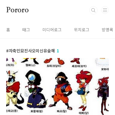
본문 바로가기
Pororo
홈
태그
미디어로그
위치로그
방명록
자축인묘진사오미신유술해
1