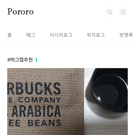
본문 바로가기
Pororo
홈
태그
미디어로그
위치로그
방명록
머그컵추천
1