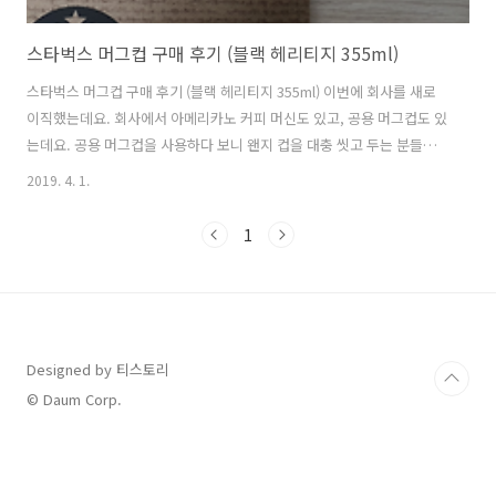
스타벅스 머그컵 구매 후기 (블랙 헤리티지 355ml)
스타벅스 머그컵 구매 후기 (블랙 헤리티지 355ml) 이번에 회사를 새로
이직했는데요. 회사에서 아메리카노 커피 머신도 있고, 공용 머그컵도 있
는데요. 공용 머그컵을 사용하다 보니 왠지 컵을 대충 씻고 두는 분들이
많을것 같다고 생각하니 차라리 내 전용 머그컵을 구매하는게 낫겠다는
2019. 4. 1.
생각을 하게 되었습니다. 일단 저부터도 컵을 깨끗하게 씻지 않는데 다른
분들도 공용컵이니 대충 씻을거라는 생각을 하게 되더군요. 그래서 어떤
1
머그컵을 구매할까 찾아보게 되었는데요. 뭔가 때가 타지 않는 검은색깔
계열의 머그컵이며 디자인이 단순하고 심플한 머그컵으로 구매하자고
생각을 하였습니다. 그리고 가격은 2만원이 넘지 않는 선에서 구매를 하
기로 생각을 했습니다. 머그컵이라고 검색을 하면서 계속 찾다가 스타벅
스 머그컵이 눈..
Designed by 티스토리
© Daum Corp.