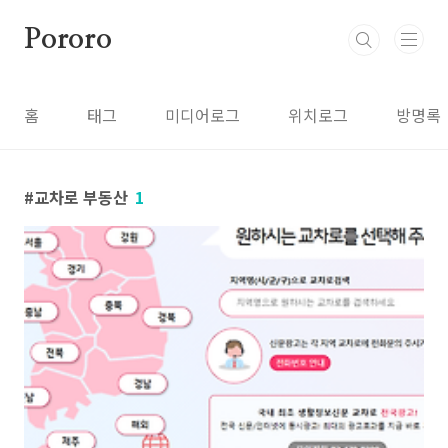
본문 바로가기
Pororo
홈
태그
미디어로그
위치로그
방명록
교차로 부동산
1