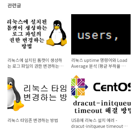
관련글
리눅스에 설치된 톰캣이 생성하
리눅스 uptime 명령어와 Load
는 로그 파일의 권한 변경하는
Average 분석 (평균 부하율 분
방법
석)
리눅스 타임존 변경하는 방법
USB에 리눅스 설치 에러 -
dracut-initqueue timeout
해결 방법