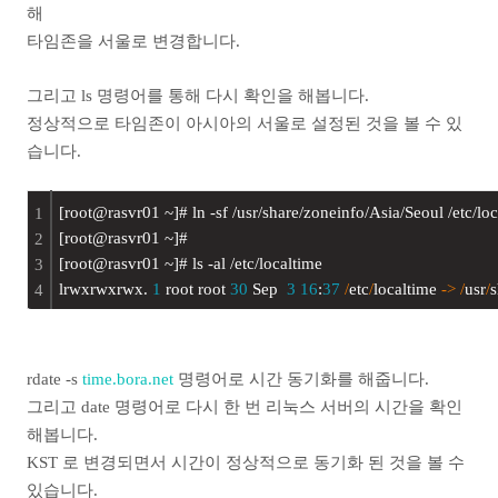
해
타임존을 서울로 변경합니다.
그리고 ls 명령어를 통해 다시 확인을 해봅니다.
정상적으로 타임존이 아시아의 서울로 설정된 것을 볼 수 있
습니다.
[root@rasvr01 ~]
# ln -sf /usr/share/zoneinfo/Asia/Seoul /etc/lo
1
[root@rasvr01 ~]
#
2
[root@rasvr01 ~]
# ls -al /etc/localtime
3
lrwxrwxrwx. 
1
 root root 
30
 Sep  
3
16
:
37
/
etc
/
localtime 
-
>
/
usr
/
s
4
rdate -s
time.bora.net
명령어로 시간 동기화를 해줍니다.
그리고 date 명령어로 다시 한 번 리눅스 서버의 시간을 확인
해봅니다.
KST 로 변경되면서 시간이 정상적으로 동기화 된 것을 볼 수
있습니다.