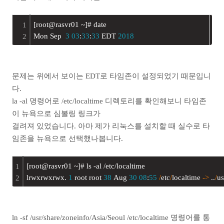
[root@rasvr01 ~]
# date
1
Mon Sep  
3
03
:
33
:
33
 EDT 
2018
2
문제는 위에서 보이는 EDT로 타임존이 설정되었기 때문입니
다.
la -al 명령어로 /etc/localtime 디렉토리를 확인해보니 타임존
이 뉴욕으로 심볼링 링크가
걸려져 있었습니다. 아마 제가 리눅스를 설치할 때 실수로 타
임존을 뉴욕으로 선택했나봅니다.
[root@rasvr01 ~]
# ls -al /etc/localtime
1
lrwxrwxrwx. 
1
 root root 
38
 Aug 
30
08
:
55
/
etc
/
localtime 
-
>
 ..
/
us
2
ln -sf /usr/share/zoneinfo/Asia/Seoul /etc/localtime 명령어를 통