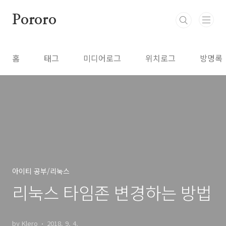
본문 바로가기
Pororo
홈
태그
미디어로그
위치로그
방명록
아이티 공부/리눅스
리눅스 타임존 변경하는 방법
by Klero
2018. 9. 4.