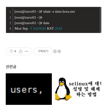
[root@rasvr01 ~]
# rdate -s 
time.bora.net
1
2
[root@rasvr01 ~]
#
3
[root@rasvr01 ~]
# date
4
Mon Sep  
3
16
:
39
:
30
 KST 
2018
4
구독하기
관련글