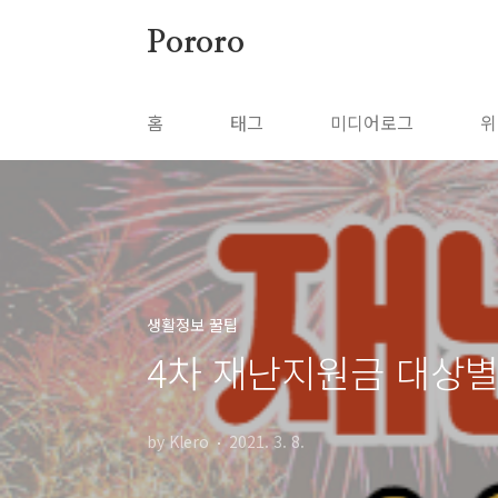
본문 바로가기
Pororo
홈
태그
미디어로그
위
생활정보 꿀팁
4차 재난지원금 대상
by Klero
2021. 3. 8.