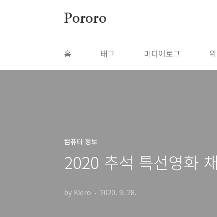
본문 바로가기
Pororo
홈
태그
미디어로그
위
컴퓨터 정보
2020 추석 특선영화 
by Klero
2020. 9. 28.