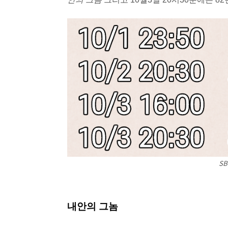
S
내안의 그놈