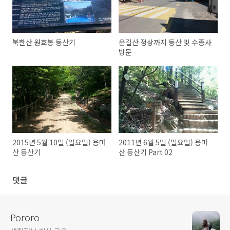
북한산 원효봉 등산기
운길산 정상까지 등산 및 수종사
방문
2015년 5월 10일 (일요일) 용마
2011년 6월 5일 (일요일) 용마
산 등산기
산 등산기 Part 02
댓글
Pororo