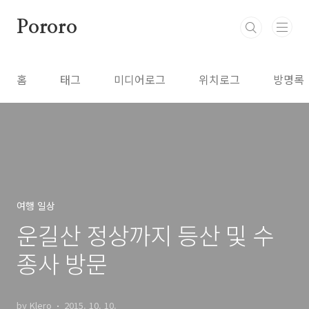
본문 바로가기
Pororo
홈
태그
미디어로그
위치로그
방명록
여행 일상
운길산 정상까지 등산 및 수
종사 방문
by Klero
2015. 10. 10.