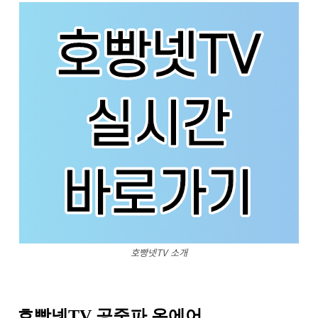
호빵넷TV 소개
호빵넷TV 공중파 온에어