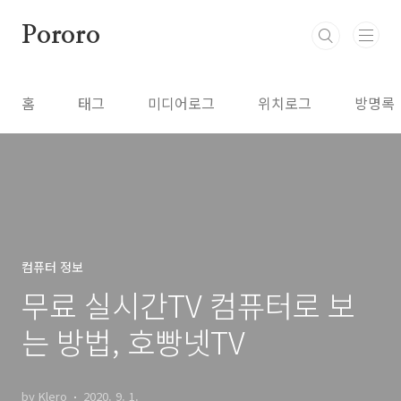
본문 바로가기
Pororo
홈
태그
미디어로그
위치로그
방명록
컴퓨터 정보
무료 실시간TV 컴퓨터로 보
는 방법, 호빵넷TV
by Klero
2020. 9. 1.