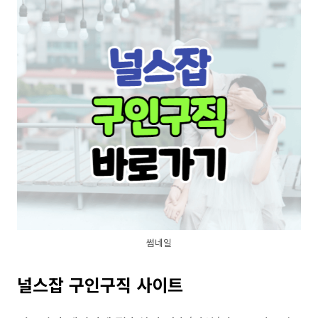
썸네일
널스잡 구인구직 사이트