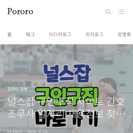
본문 바로가기
Pororo
홈
태그
미디어로그
위치로그
방명록
컴퓨터 정보
널스잡 구인구직 사이트 간호
조무사 일자리 채용정보 찾아
보기 홈페이지
by Klero
2025. 4. 14.