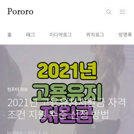
본문 바로가기
Pororo
홈
태그
미디어로그
위치로그
방명록
컴퓨터 정보
2021년 고용유지지원금 자격
조건 지원 수준 신청 방법
by Klero
2021. 1. 13.