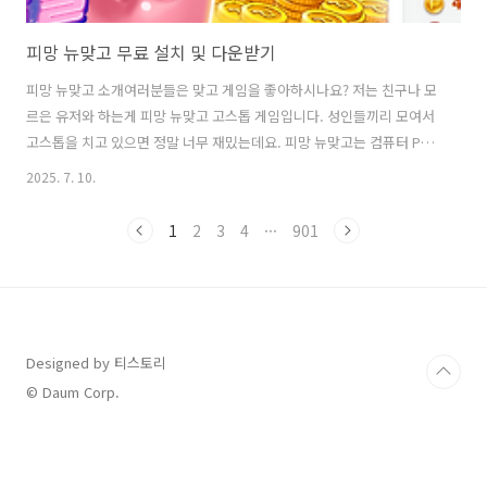
피망 뉴맞고 무료 설치 및 다운받기
피망 뉴맞고 소개여러분들은 맞고 게임을 좋아하시나요? 저는 친구나 모
르은 유저와 하는게 피망 뉴맞고 고스톱 게임입니다. 성인들끼리 모여서
고스톱을 치고 있으면 정말 너무 재밌는데요. 피망 뉴맞고는 컴퓨터 PC
버전도 있고요. 모바일 휴대폰 어플 버전도 있어서 설치해서 즐겨볼 수
2025. 7. 10.
있어요.피망뉴맞고 설치하기저는 승부욕이 좀 있어서 지는 것을 굉장히
싫어하기 때문에 컴퓨터나 모바일로 맞고를 통해 연습을 하곤 합니다. 피
1
2
3
4
···
901
망뉴맞고, 한게임신맞고 등의 게임이 있는데요. 저는 피망 뉴맞고 무료
다운로드 설치 방법과 게임 실행해서 즐기는 방법에 대하여 알려드리겠
습니다.피망뉴맞고 사이트 바로가기컴퓨터에서 피망의 뉴맞고 게임을
하는 방법과 안드로이드 및 아이폰에서 어플을 설치해서 게임을 할 수 있
는 방법을 알려드리겠습니다...
Designed by 티스토리
© Daum Corp.