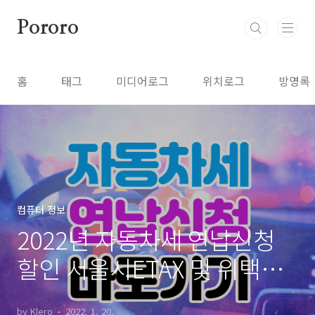
본문 바로가기
Pororo
홈
태그
미디어로그
위치로그
방명록
컴퓨터 정보
2022년 자동차세 연납신청
할인 서울시ETAX 및 위택스
납부 방법
by Klero
2022. 1. 20.