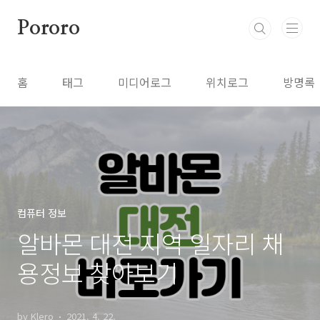
본문 바로가기
Pororo
홈
태그
미디어로그
위치로그
방명록
컴퓨터 정보
알바몬 대전 지역 일자리 채
용정보 찾아보기
by Klero
2021. 4. 22.