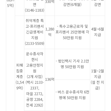
330억
면
감면(6개월)
감면
5억)
(3146-1183)
취약계층 특
고·프리랜서
- 특수고용근로자 및
1,280
4월~6월
긴급생계비
프리랜서 25만명에 각
억
지급
지원
50만원 지원
(2133-5509)
운수종사자
한시
- 법인택시 기사 2.1만
피해
고용안정지
명 50만원 지원
집중
원
1월~2월
계층
(2개 사업)
지급
136억
(1,54
(택시 2133-
(설 전 지
9억)
2337,
급)
- 버스 운수종사자 6천
마을 2272,
명에 50만원 지원
공항 2284,
전세 2292)