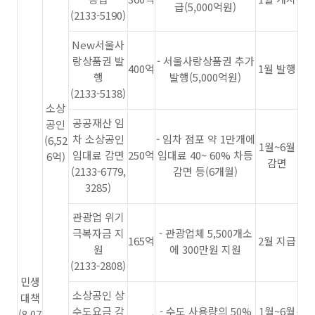
급(5,000억원)
(2133-5190)
New서울사
랑상품권 발
- 서울사랑상품권 추가
400억
1월 발행
행
발행(5,000억원)
(2133-5138)
소상
공공재산 임
공인
차 소상공인
- 임차 점포 약 1만개에
(6,52
1월~6월
임대료 감면
250억
임대료 40~ 60% 차등
6억)
감면
(2133-6779,
감면 등(6개월)
3285)
관광업 위기
극복자금 지
- 관광업체 5,500개소
165억
2월 지급
원
에 300만원 지원
(2133-2808)
민생
소상공인 상
대책
수도요금 감
- 수도 사용량의 50%
1월~6월
(8,07