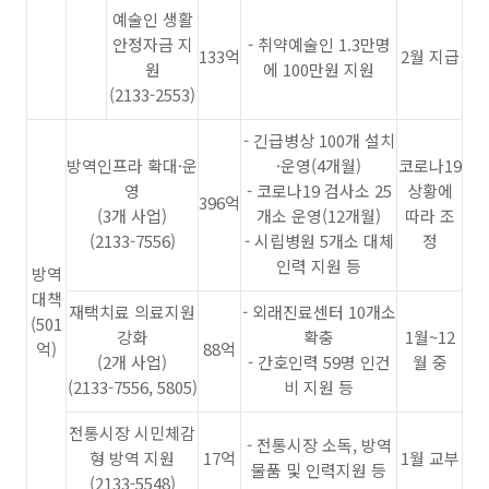
예술인 생활
안정자금 지
- 취약예술인 1.3만명
133억
2월 지급
원
에 100만원 지원
(2133-2553)
- 긴급병상 100개 설치
방역인프라 확대·운
·운영(4개월)
코로나19
영
- 코로나19 검사소 25
상황에
396억
(3개 사업)
개소 운영(12개월)
따라 조
(2133-7556)
- 시립병원 5개소 대체
정
인력 지원 등
방역
대책
재택치료 의료지원
- 외래진료센터 10개소
(501
강화
확충
1월~12
억)
88억
(2개 사업)
- 간호인력 59명 인건
월 중
(2133-7556, 5805)
비 지원 등
전통시장 시민체감
- 전통시장 소독, 방역
형 방역 지원
17억
1월 교부
물품 및 인력지원 등
(2133-5548)