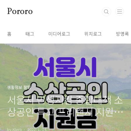
본문 바로가기
Pororo
홈
태그
미디어로그
위치로그
방명록
생활정보 꿀팁
서울시 민생지킴 종합대책 소
상공인 특고 프리랜서 지원금
지급 신청 정리
by Klero
2022. 1. 14.