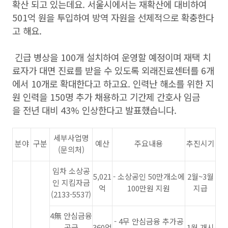
확산 되고 있는데요. 서울시에서는 재확산에 대비하여
501억 원을 투입하여 방역 자원을 선제적으로 확충한다
고 해요.
긴급 병상을 100개 설치하여 운영할 예정이며 재택 치
료자가 대면 진료를 받을 수 있도록 외래진료센터를 6개
에서 10개로 확대한다고 하고요. 인력난 해소를 위한 지
원 인력을 150명 추가 채용하고 기간제 간호사 임금
을 전년 대비 43% 인상한다고 발표했습니다.
세부사업명
분야
구분
예산
주요내용
추진시기
(문의처)
임차 소상공
5,021
- 소상공인 50만개소에
2월~3월
인 지킴자금
억
100만원 지원
지급
(2133-5537)
4無 안심금융
- 4무 안심금융 추가공
공급
360억
1월 개시