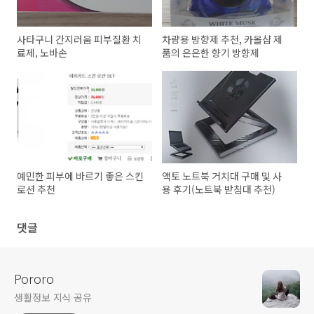
사타구니 간지러움 피부질환 치
차량용 방향제 추천, 카올샵 제
료제, 노바손
품의 은은한 향기 방향제
예민한 피부에 바르기 좋은 스킨
액토 노트북 거치대 구매 및 사
로션 추천
용 후기(노트북 받침대 추천)
댓글
Pororo
생활정보 지식 공유