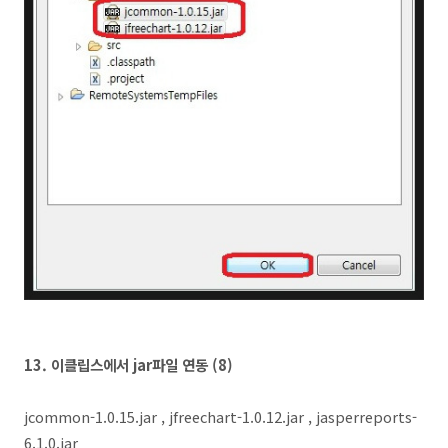
13.
이클립스에서 jar파일 연동 (8
)
jcommon-1.0.15.jar , jfreechart-1.0.12.jar ,
jasperreports-
6.1.0.jar