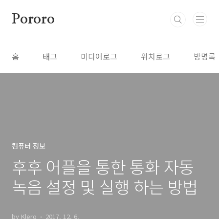
본문 바로가기
Pororo
홈
태그
미디어로그
위치로그
방명록
컴퓨터 정보
후후 어플을 통한 통화 자동
녹음 설정 및 실행 하는 방법
by Klero
2017. 12. 6.