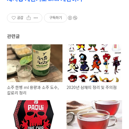
공감
구독하기
관련글
소주 한병 ml 용량과 소주 도수,
2020년 삼재띠 정리 및 주의점
칼로리 정리