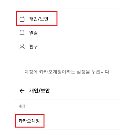
계정에 카카오계정이라는 설정을 누릅니다.