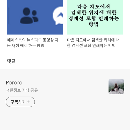
페이스북의 뉴스피드 동영상 자
다음 지도에서 검색한 위치에 대
동 재생 해제 하는 방법
한 경계선 포함 인쇄하는 방법
댓글
Pororo
생활정보 지식 공유
구독하기