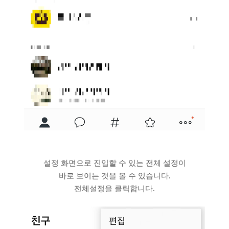
설정 화면으로 진입할 수 있는 전체 설정이
바로 보이는 것을 볼 수 있습니다.
전체설정을 클릭합니다.