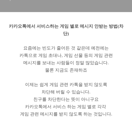
카카오톡에서 서비스하는 게임 별로 메시지 안받는 방법(차
단)
요즘에는 빈도가 줄어든 것 같은데 예전에는
카톡으로 게임 초대나, 게임 선물 등의 게임 관련
메시지를 보내는 사람들이 정말 많았습니다.
물론 지금도 존재하죠
이제는 쉽게 게임 관련 카톡을 받지 않도록
차단해 버릴 수 있습니다.
친구를 차단한다는 뜻이 아니구요
카카오톡에서 서비스 하는 게임 별로 각각
게임 관련 메시지를 받지 않도록 하는 것입니다.