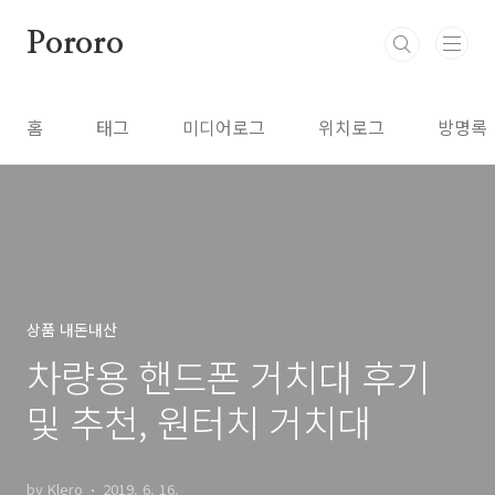
본문 바로가기
Pororo
홈
태그
미디어로그
위치로그
방명록
상품 내돈내산
차량용 핸드폰 거치대 후기
및 추천, 원터치 거치대
by Klero
2019. 6. 16.