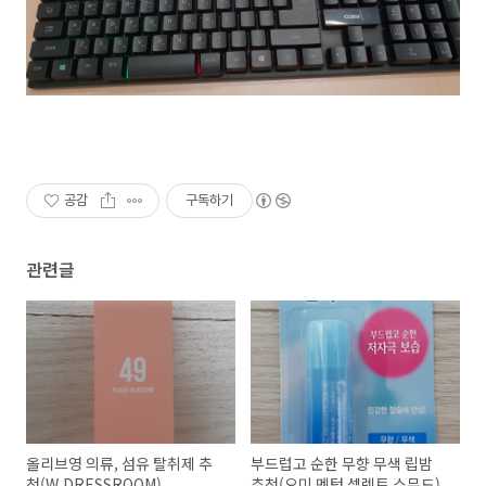
공감
구독하기
관련글
올리브영 의류, 섬유 탈취제 추
부드럽고 순한 무향 무색 립밤
천(W.DRESSROOM)
추천(오미 멘텀 셀렉트 스무드)