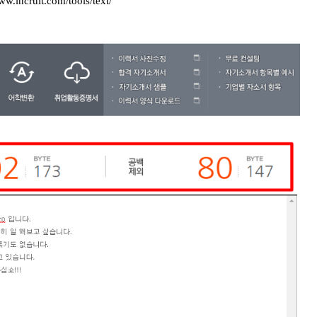
ww.incruit.com/tools/text/