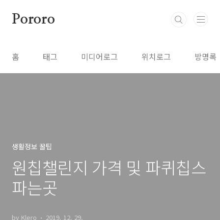
본문 바로가기
Pororo
홈
태그
미디어로그
위치로그
방명록
생활정보 꿀팁
원칩챌린지 가격 및 파퀴칩스
파는곳
by Klero
2019. 12. 29.