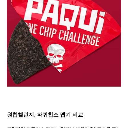
원칩챌린지, 파퀴칩스 맵기 비교