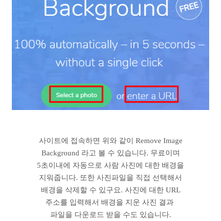
사이트에 접속하면 위와 같이 Remove Image
Background 라고 볼 수 있습니다. 무료이며
5초이내에 자동으로 사람 사진에 대한 배경을
지워줍니다. 또한 사진파일을 직접 선택해서
배경을 삭제할 수 있구요. 사진에 대한 URL
주소를 입력해서 배경을 지운 사진 결과
파일을 다운로드 받을 수도 있습니다.