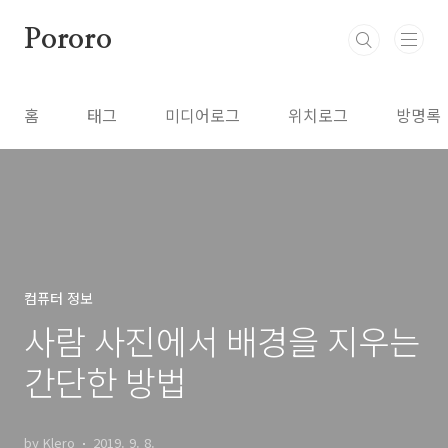
본문 바로가기
Pororo
홈
태그
미디어로그
위치로그
방명록
컴퓨터 정보
사람 사진에서 배경을 지우는
간단한 방법
by Klero
2019. 9. 8.