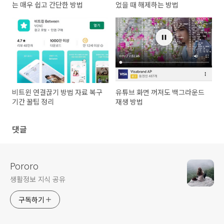
는 매우 쉽고 간단한 방법
었을 때 해제하는 방법
비트윈 연결끊기 방법 자료 복구
유튜브 화면 꺼져도 백그라운드
기간 꿀팁 정리
재생 방법
댓글
Pororo
생활정보 지식 공유
구독하기