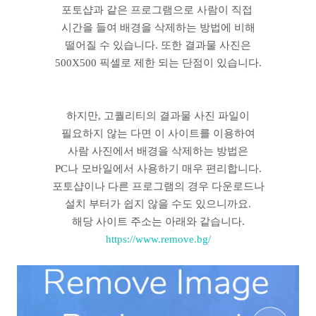
포토샵과 같은 프로그램으로 사람이 직접
시간을 들여 배경을 삭제하는 방법에 비해
떨어질 수 있습니다. 또한 결과물 사진은
500X500 픽셀로 제한 되는 단점이 있습니다.
하지만, 고퀄리티의 결과물 사진 파일이
필요하지 않는 다면 이 사이트를 이용하여
사람 사진에서 배경을 삭제하는 방법은
PC나 모바일에서 사용하기 매우 편리합니다.
포토샵이나 다른 프로그램의 경우 다운로드나
설치 부터가 쉽지 않을 수도 있으니까요.
해당 사이트 주소는 아래와 같습니다.
https://www.remove.bg/