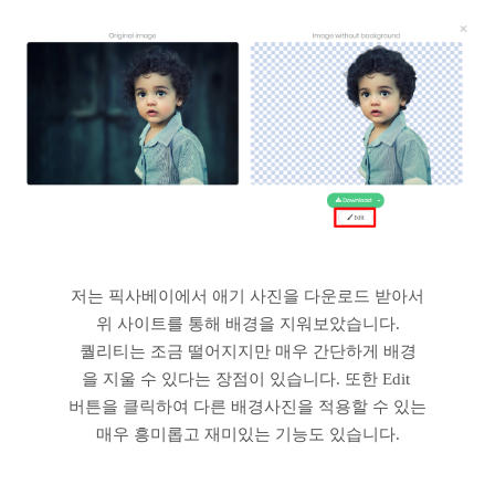
저는 픽사베이에서 애기 사진을 다운로드 받아서
위 사이트를 통해 배경을 지워보았습니다.
퀄리티는 조금 떨어지지만 매우 간단하게 배경
을 지울 수 있다는 장점이 있습니다. 또한 Edit
버튼을 클릭하여 다른 배경사진을 적용할 수 있는
매우 흥미롭고 재미있는 기능도 있습니다.