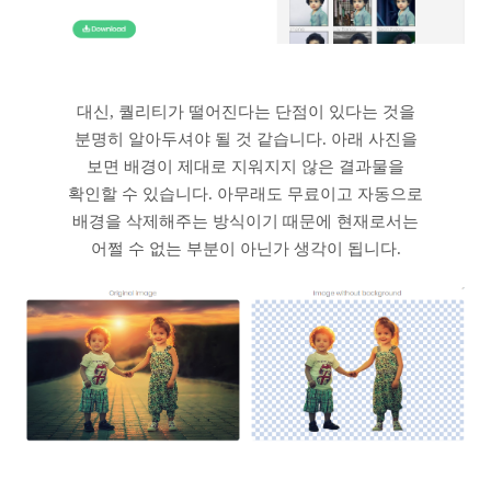
대신, 퀄리티가 떨어진다는 단점이 있다는 것을
분명히 알아두셔야 될 것 같습니다. 아래 사진을
보면 배경이 제대로 지워지지 않은 결과물을
확인할 수 있습니다. 아무래도 무료이고 자동으로
배경을 삭제해주는 방식이기 때문에 현재로서는
어쩔 수 없는 부분이 아닌가 생각이 됩니다.