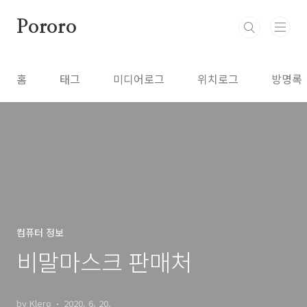
본문 바로가기
Pororo
홈
태그
미디어로그
위치로그
방명록
컴퓨터 정보
비말마스크 판매처
by Klero
2020. 6. 20.