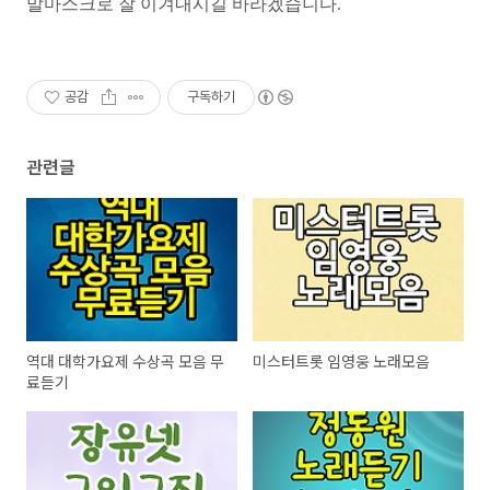
말마스크로 잘 이겨내시길 바라겠습니다.
공감
구독하기
관련글
역대 대학가요제 수상곡 모음 무
미스터트롯 임영웅 노래모음
료듣기