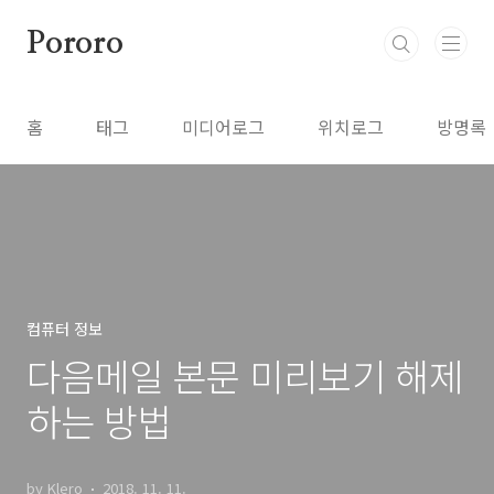
본문 바로가기
Pororo
홈
태그
미디어로그
위치로그
방명록
컴퓨터 정보
다음메일 본문 미리보기 해제
하는 방법
by Klero
2018. 11. 11.